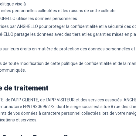
litique vise à :
nnées personnelles collectées et les raisons de cette collecte.
HELLO utilise les données personnelles.
rises par ANGHELLO pour protéger la confidentialité et la sécurité des 
ELLO partage les données avec des tiers et les garanties mises en pla
rs sur leurs droits en matière de protection des données personnelles et 
rs de toute modification de cette politique de confidentialité et de la ma
communiqués.
 de traitement
ITE, de l'APP CLIENTE, de l'APP VISITEUR et des services associés, ANG
nautaire FR91930696273, dont le siège social est situé 8 rue des ch
ts de vos données à caractère personnel collectées lors de votre naviga
lications et services.