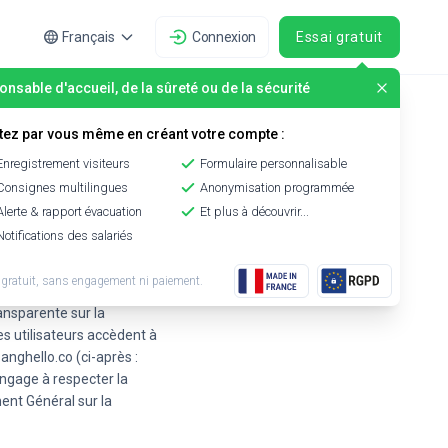
Français
Connexion
Essai gratuit
nsable d'accueil, de la sûreté ou de la sécurité
tez par vous même en créant votre compte :
Enregistrement visiteurs
Formulaire personnalisable
Consignes multilingues
Anonymisation programmée
Alerte & rapport évacuation
Et plus à découvrir...
Notifications des salariés
 gratuit, sans engagement ni paiement.
ransparente sur la
s utilisateurs accèdent à
.anghello.co (ci-après :
engage à respecter la
ent Général sur la