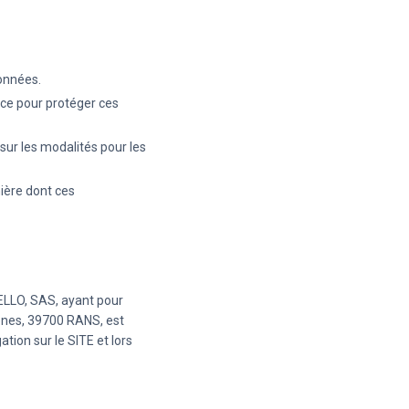
données.
ce pour protéger ces
sur les modalités pour les
nière dont ces
HELLO, SAS, ayant pour
enes, 39700 RANS, est
tion sur le SITE et lors